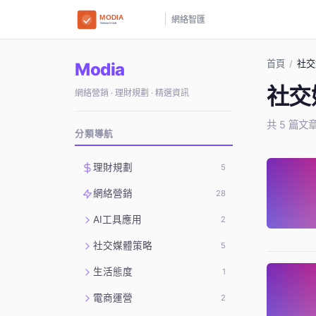
網絡智匯
首頁
/
社交
Modia
社交
網絡營銷 · 理財規劃 · 精選資訊
共 5 篇文
分類導航
理財規劃
5
網絡營銷
28
AI工具應用
2
社交媒體策略
5
生活態度
1
電商運營
2