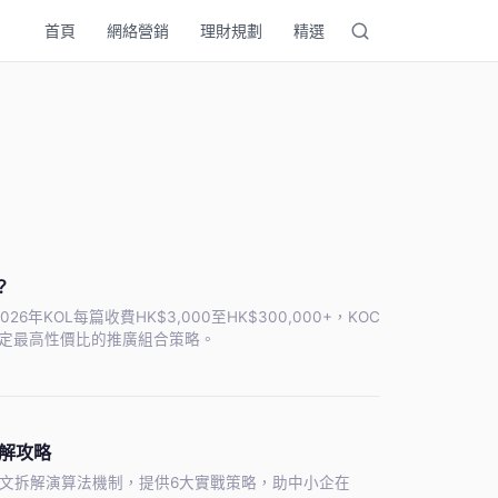
首頁
網絡營銷
理財規劃
精選
？
KOL每篇收費HK$3,000至HK$300,000+，KOC
牌制定最高性價比的推廣組合策略。
破解攻略
。本文拆解演算法機制，提供6大實戰策略，助中小企在