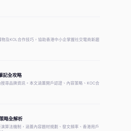
播購物及KOL合作技巧，協助香港中小企掌握社交電商新趨
筆記全攻略
動搜尋品牌資訊。本文涵蓋開戶認證、內容策略、KOC合
實戰策略全解析
26年最新演算法機制，涵蓋內容題材規劃、發文頻率、香港用戶