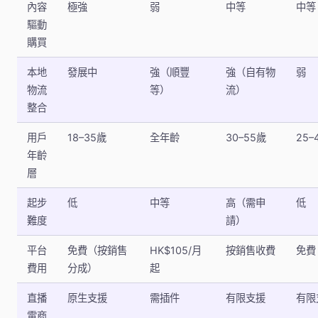
內容
極強
弱
中等
中等
驅動
購買
本地
發展中
強（順豐
強（自有物
弱
物流
等）
流）
整合
用戶
18–35歲
全年齡
30–55歲
25–
年齡
層
起步
低
中等
高（需申
低
難度
請）
平台
免費（按銷售
HK$105/月
按銷售收費
免費
費用
分成）
起
直播
原生支援
需插件
有限支援
有限
電商