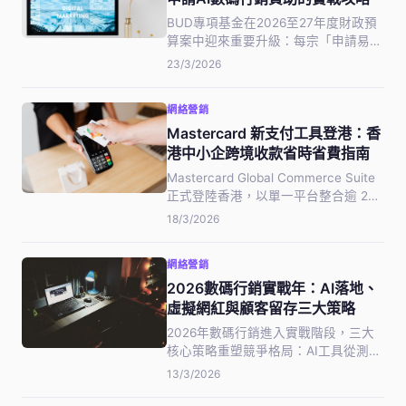
BUD專項基金在2026至27年度財政預
算案中迎來重要升級：每宗「申請易」
資助上限由10萬港元提升至15萬元，新
23/3/2026
增AI應用資助方向，注資額達2億港
元。
網絡營銷
Mastercard 新支付工具登港：香
港中小企跨境收款省時省費指南
Mastercard Global Commerce Suite
正式登陸香港，以單一平台整合逾 200
個國家的跨境收款、付款及開支管理。
18/3/2026
本文為香港中小企拆解功能亮點、實際
應用場景及省時省費技巧，助你把握數
網絡營銷
碼商業支付每年 14.7% 增長機遇。
2026數碼行銷實戰年：AI落地、
虛擬網紅與顧客留存三大策略
2026年數碼行銷進入實戰階段，三大
核心策略重塑競爭格局：AI工具從測試
走向真實ROI執行、首席市場官預計
13/3/2026
30%網紅預算轉向虛擬/CGI網紅、顧客
留存取代新客獲取成首要目標。本文為