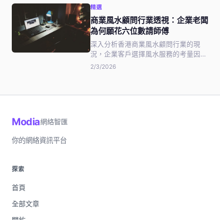
精選
香港中小企和品牌提供具體操作方向，
涵蓋WhatsApp行銷KPI追蹤、短視頻
商業風水顧問行業透視：企業老闆
演算法對沖策略，助企業在競爭激烈的
為何願花六位數請師傅
市場中精準發力。
深入分析香港商業風水顧問行業的現
況，企業客戶選擇風水服務的考量因
素，以及如何辨別專業師傅與江湖術
2/3/2026
士。
Modia
網絡智匯
你的網絡資訊平台
探索
首頁
全部文章
關於