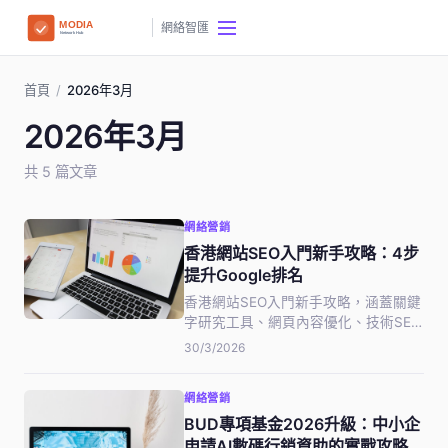
網絡智匯
首頁
/
2026年3月
2026年3月
共 5 篇文章
網絡營銷
香港網站SEO入門新手攻略：4步
提升Google排名
香港網站SEO入門新手攻略，涵蓋關鍵
字研究工具、網頁內容優化、技術SEO
基礎及反向連結策略。按步驟執行，一
30/3/2026
般3至6個月可見Google排名明顯提
升，適合零基礎的香港本地業主及數碼
網絡營銷
營銷新手。
BUD專項基金2026升級：中小企
申請AI數碼行銷資助的實戰攻略