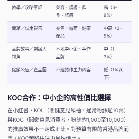
教學／攻略筆記
美容、護膚、飲
高（3–
食、旅遊
8%）
開箱／試用報告
零售、電商、健康
中高（2–
產品
5%）
品牌故事／創辦人
本地中小企、手作
中（1–
視角
品牌
3%）
促銷公告／產品圖
不建議作主力內容
低（1%以
下）
KOC合作：中小企的高性價比選擇
在小紅書，KOL（關鍵意見領袖，通常粉絲逾10萬）
與KOC（關鍵意見消費者，粉絲約1,000至10,000）
的推廣效果不一定成正比。對預算有限的香港品牌而
言，KOC策略往往更具性價比。