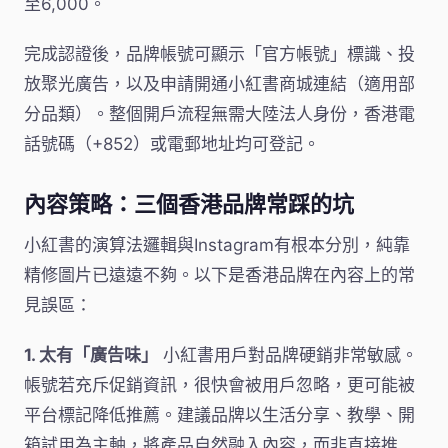
至6,000。
完成認證後，品牌帳號可顯示「官方帳號」標識、投
放聚光廣告，以及申請開通小紅書商城連結（適用部
分品類）。整個開戶流程無需大陸法人身份，香港電
話號碼（+852）或電郵地址均可登記。
內容策略：三個香港品牌常踩的坑
小紅書的演算法邏輯與Instagram有根本分別，純靠
精修圖片已遠遠不夠。以下是香港品牌在內容上的常
見誤區：
1. 太有「廣告味」
小紅書用戶對品牌硬銷非常敏感。
帳號若充斥促銷資訊，很快會被用戶忽略，更可能被
平台標記降低推薦。建議品牌以生活分享、教學、開
箱試用為主軸，將產品自然融入內容，而非直接推