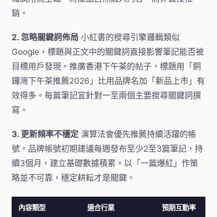
銷。
2. 忽略關鍵詞佈局
小紅書的搜尋引擎邏輯類似
Google，標題與正文中的關鍵詞直接影響筆記能否被
目標用戶發現。推廣香港下午茶的帖子，標題用「銅
鑼灣下午茶推薦2026」比用品牌名加「新品上市」有
效得多。每篇筆記宜針對一至兩個主要搜尋關鍵詞撰
寫。
3. 更新頻率不穩定
演算法會優先推薦持續活躍的帳
號。品牌帳號初期建議每週發布至少2至3篇筆記，持
續3個月，建立基礎數據積累。以「一篇爆紅」作策
略並不可靠，穩定耕耘才是關鍵。
內容類型
適合行業
預期互動率