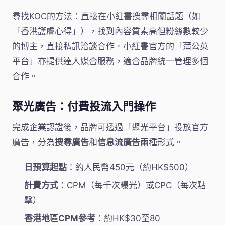
尋找KOC的方法：直接在小紅書搜尋相關話題（如
「香港護膚心得」），找到內容質素高但粉絲數較少
的博主，直接私訊洽談合作。小紅書官方的「蒲公英
平台」亦提供達人媒合服務，適合品牌統一管理多個
合作。
聚光廣告：付費投流入門操作
完成企業認證後，品牌可透過「聚光平台」投放官方
廣告，分為
搜尋廣告
和
信息流廣告
兩種形式。
日預算起點
：約人民幣450元（約HK$500）
計費方式
：CPM（每千次曝光）或CPC（每次點
擊）
香港地區CPM參考
：約HK$30至80