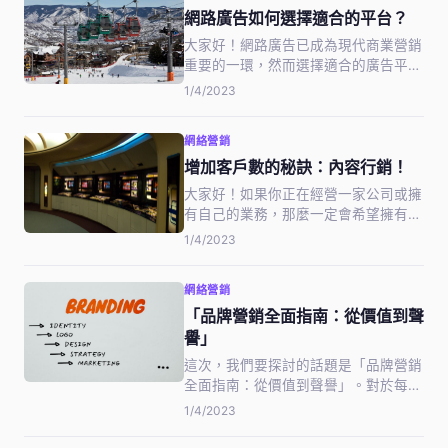
注意力，是關鍵所在。在本文中，我會
網路廣告如何選擇適合的平台？
告訴…
大家好！網路廣告已成為現代商業營銷
重要的一環，然而選擇適合的廣告平台
卻常常令人感到困惑。這篇文章將為大
1/4/2023
家分享一些有關網路廣告平台的重要信
息，幫助您找出適合的選擇，達到最佳
網絡營銷
的廣告效果。想知道更多嗎？馬上看下
去吧！
增加客戶數的秘訣：內容行銷！
大家好！如果你正在經營一家公司或擁
有自己的業務，那麼一定會希望擁有更
多的客戶，對吧？但是，要怎麼樣才能
1/4/2023
夠吸引更多的潛在客戶呢？今天我們來
分享一個非常有效的方法——內容行
網絡營銷
銷！通過針對受眾的需求和興趣定制內
容，可以吸引更多的潛在客戶，提高品
「品牌營銷全面指南：從價值到聲
牌知…
譽」
這次，我們要探討的話題是「品牌營銷
全面指南：從價值到聲譽」。對於每一
個想要打造自己品牌的人而言，成功地
1/4/2023
宣傳自己的產品和服務，是非常重要
的。不但可以吸引更多的消費者，也可