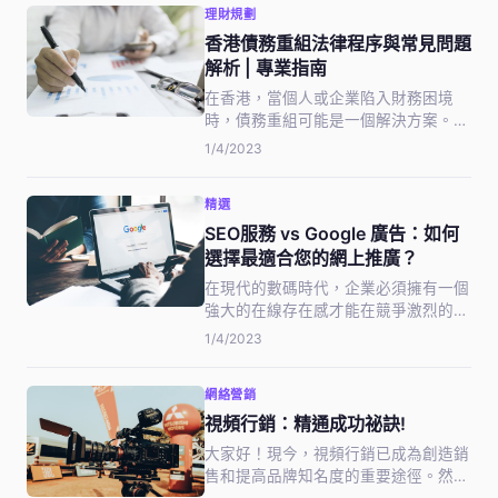
理財規劃
以增加品牌的知名度和聲譽。但是，怎
樣才能做到優秀的品牌營銷？這也是今
香港債務重組法律程序與常見問題
天我…
解析 | 專業指南
在香港，當個人或企業陷入財務困境
時，債務重組可能是一個解決方案。債
務重組是指債務人與債權人達成協議，
1/4/2023
重新安排債務人的債務還款計劃，以便
債務人能夠償還債務。本文將探討香港
精選
的債務重組程序及其適用範圍。
SEO服務 vs Google 廣告：如何
選擇最適合您的網上推廣？
在現代的數碼時代，企業必須擁有一個
強大的在線存在感才能在競爭激烈的市
場中脫穎而出。然而，您應該投入更多
1/4/2023
時間和資源來進行搜索引擎優化（SEO
服務）或是付費Google 廣告（PPC）
網絡營銷
呢？本篇文章將探討這兩種方法的優點
和缺點，幫助您決定哪一種更…
視頻行銷：精通成功祕訣!
大家好！現今，視頻行銷已成為創造銷
售和提高品牌知名度的重要途徑。然