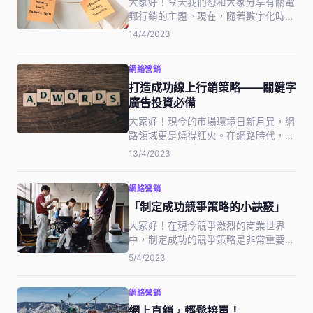
大家好！今天我們想和大家分享有關電
郵行銷的主題。現在，隨著數字化時代
的來臨，電郵行銷已成為各大企業推廣
14/4/2023
產品和服務的必要手段。但是，如何讓
您的電子郵件讓您的潛在客戶一眼就能
網絡營銷
瞥見有價值的信息？怎樣針對不同的人
群制定有針對性的郵件內容？在本篇文
打造成功線上行銷策略——關鍵字
章…
廣告投資必備
大家好！現今的市場環境日新月異，網
路領域更是燒得紅火。在網路時代，線
上行銷已成為提升企業業績必不可少的
13/4/2023
一環。從社交媒體、SEO搜尋，到關鍵
字廣告投放，每種行銷方式都有其獨特
網絡營銷
的特點，而今天我們將會講解關鍵字廣
告投資，在線上行銷中扮演什麼樣的
「制定成功競爭策略的小訣竅」
角…
大家好！在現今競爭激烈的商業世界
中，制定成功的競爭策略是非常重要
的。無論是一家小型企業還是一家大型
5/4/2023
企業，了解如何制定成功的競爭策略都
是必不可少的。在本文中，我們將分享
網絡營銷
「制定成功競爭策略的小訣竅」，希望
能幫助大家更好地應對商業競爭，達到
網上直銷，輕鬆接單！