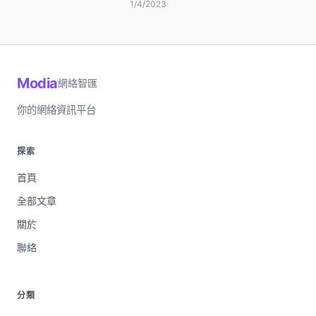
而，想要在這個競爭激烈的市場中脫穎
1/4/2023
而出，實屬不易。本文將深入探討如何
在視頻行銷中取得成功，為您揭示精通
視頻行銷的秘訣。座落好，放心閱讀
吧！
Modia
網絡智匯
你的網絡資訊平台
探索
首頁
全部文章
關於
聯絡
分類