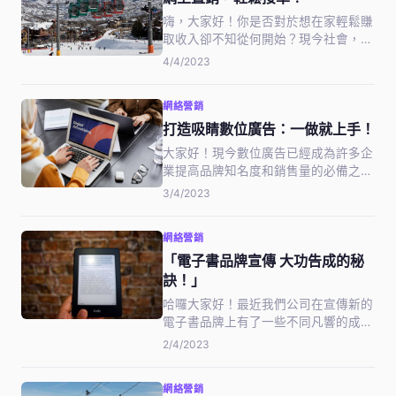
事業上…
嗨，大家好！你是否對於想在家輕鬆賺
取收入卻不知從何開始？現今社會，網
路直銷已成為一個相當熱門的行業，不
4/4/2023
僅能夠在家工作，還能夠靠著自己的技
巧輕鬆接單。今天，我們就來談談網路
網絡營銷
直銷，如何在這個行業中快速上手，輕
鬆接單，實現美好未來！
打造吸睛數位廣告：一做就上手！
大家好！現今數位廣告已經成為許多企
業提高品牌知名度和銷售量的必備之
道。然而，要如何打造一個讓人一眼就
3/4/2023
能被吸引的數位廣告呢？如果你對此感
到困惑，不妨閱讀以下的文章。本篇將
網絡營銷
分享一些容易上手的設計技巧和注意事
項，讓你快速打造出一個吸睛的數位廣
「電子書品牌宣傳 大功告成的秘
告，…
訣！」
哈囉大家好！最近我們公司在宣傳新的
電子書品牌上有了一些不同凡響的成
果，今天就想跟大家分享一下其中的秘
2/4/2023
訣。在這個數位化的年代，電子書市場
一直是大家爭相打入的一塊肥肉，如何
網絡營銷
在眾多品牌中脫穎而出，吸引消費者的